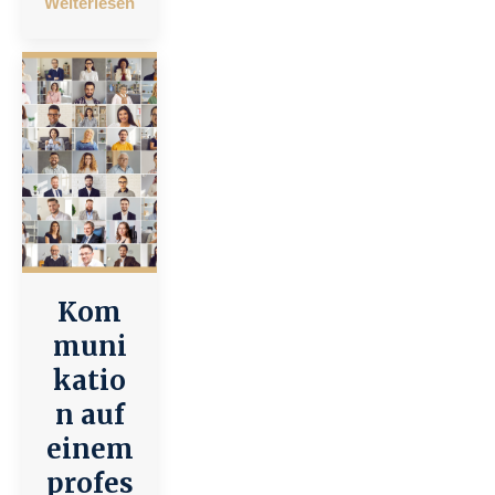
Weiterlesen
Kom
muni
katio
n auf
einem
profes