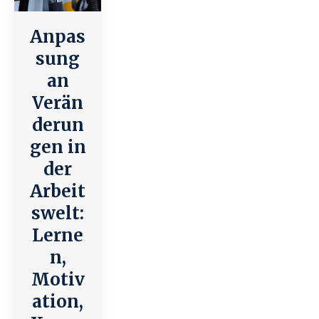
Anpas
sung
an
Verän
derun
gen in
der
Arbeit
swelt:
Lerne
n,
Motiv
ation,