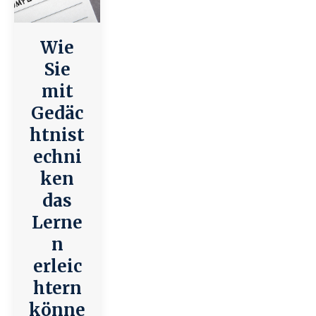
Wie
Sie
mit
Gedäc
htnist
echni
ken
das
Lerne
n
erleic
htern
könne