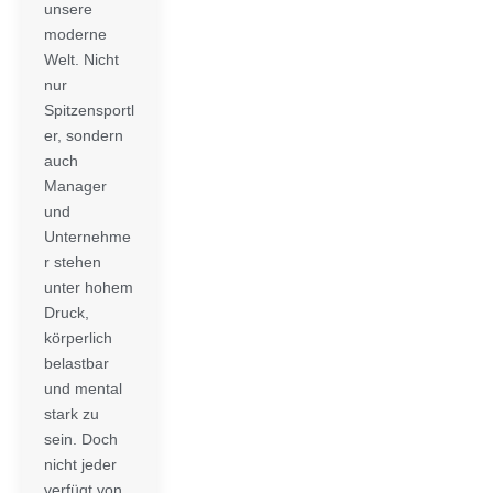
unsere
moderne
Welt. Nicht
nur
Spitzensportl
er, sondern
auch
Manager
und
Unternehme
r stehen
unter hohem
Druck,
körperlich
belastbar
und mental
stark zu
sein. Doch
nicht jeder
verfügt von