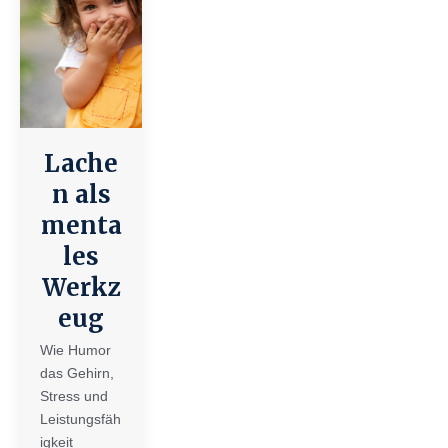
Lache
n als
menta
les
Werkz
eug
Wie Humor
das Gehirn,
Stress und
Leistungsfäh
igkeit