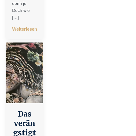
denn je.
Doch wie
[…]
Weiterlesen
Das
verän
gstigt