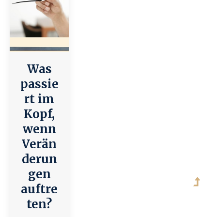
Was
passie
rt im
Kopf,
wenn
Verän
derun
gen
auftre
ten?